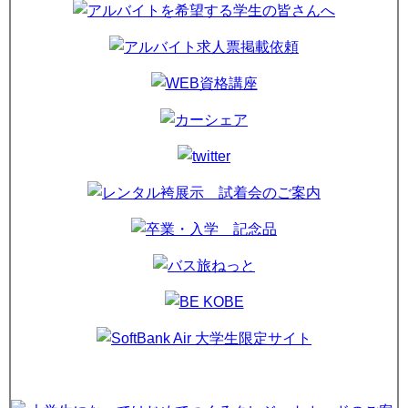
簿記２級講座 無料説明会・相談会6/16・6/30 11:00～
11:30／13:10～13:40開催
※対面・オンライン可（ガイダンス動画がここから見ら
れます）
2026年05月15日(金)
｜お知らせ、ニュース、サービスカウンター、その
他・ビジネス
マスメディア就職試験対策講座 実践コース 開講決定！
5/18（月）スタート！
※説明会の様子を動画で見ていただけます
2026年05月08日(金)
｜お知らせ、ニュース、サービスカウンター、公務
員、就職支援
2027年受験公務員試験対策講座は5/11（月）よりスター
ト！ 始まってからでもお申込できます。過去の講座は
動画で履修できます。
学部別説明動画あります、見たい人はご連絡ください！