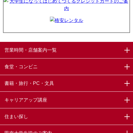
2026年04月16日(木)
｜お知らせ、ニュース、サービスカウンター、法律、
その他・ビジネス
宅地建物取引士対策講座【宅建】オンライン説明会を開
催しました
※動画をこちらから見られます
2026年05月25日(月)
｜お知らせ、ニュース、サービスカウンター、情報・
営業時間・店舗案内一覧
パソコン、その他・ビジネス
5/25（月）ＩＴパスポート試験対策講座 事前説明会・な
んでも相談会オンラインで開催します ※第３弾紹介シ
食堂・コンビニ
ョート動画も到着！
書籍・旅行・PC・文具
2026年05月20日(水)
｜お知らせ、iSpot、プロント、ニュース、Family
Mart & KoCo-Shop、BOOKCAFE、Books & Support、KoCo News、新
入生サポート、Hirao Dining Hall 生協食堂、サービスカウンター
キャリアアップ講座
甲南大学生協５月のイベントはこちらから
住まい探し
2026年04月08日(水)
｜お知らせ、ニュース、金融・会計、その他・ビジネ
ス