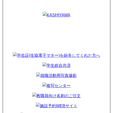
BOOKCAFE、Books & Support、KoCo News、Hirao Dining Hall 生協食
堂、サービスカウンター
甲南大学生協７月のイベントはこちらから
2026年05月11日(月)
｜お知らせ、ニュース、その他・ビジネス
ドローン資格取得のご案内（紹介動画あります）
2026年06月30日(火)
｜お知らせ、プロント、ニュース
７月PRONTO夜カフェタイム イベントのおしらせ！
NEW！
2026年06月19日(金)
｜お知らせ、プロント、ニュース、Family Mart &
KoCo-Shop、BOOKCAFE、Books & Support、Hirao Dining Hall 生協食
堂、サービスカウンター
甲南大学生協 ６月のイベントはこちらから！
※「食の支援」6/22より再開のおしらせ
2026年06月18日(木)
｜お知らせ、ニュース、金融・会計、法律、その他・
ビジネス、就職支援