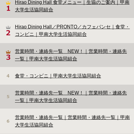
Hirao Dining Hall 食堂メニュー｜生協のご案内｜甲南
KoCo-Shop、BOOKCAFE、Books & Support、KoCo News、Hirao
Dining Hall 生協食堂、サービスカウンター
大学生活協同組合
KoCo News８月号をアップしました（７月３０日更
新）
Hirao Dining Hall／PRONTO／カフェパンセ｜食堂・
７・８月のテーマ・各店舗企画もこちらからどうぞ
コンビニ｜甲南大学生活協同組合
後期教科書販売についても説明あり
営業時間・連絡先一覧 NEW！｜営業時間・連絡先
2026年07月27日(月)
｜お知らせ
一覧｜甲南大学生活協同組合
【卒業式レンタルはかま】マイムサマーフェスのご案
内！
食堂・コンビニ｜甲南大学生活協同組合
2026年07月20日(月)
｜お知らせ
オリオンツアー【大学生協限定スペシャル学割 沖縄4
営業時間・連絡先一覧 NEW！｜営業時間・連絡先
日・札幌4日】のご案内
一覧｜甲南大学生活協同組合
2026年07月29日(水)
｜お知らせ、ニュース、サービスカウンター、情報・
営業時間・連絡先一覧｜営業時間・連絡先一覧｜甲南
パソコン
大学生活協同組合
【NEW!】説明会追加！ ＭＯＳ合格集中講座（夏休み集
中）8/6（木）12:30～12:50にオンラインで開催！