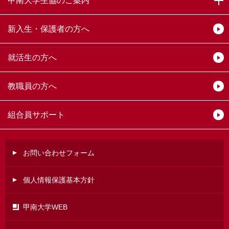
甲南大学生協のご案内
簿記３級講座無料講座説明会の動画、こちらから見てい
ただけます！
新入生・保護者の方へ
2026年04月16日(木)
｜お知らせ、ニュース、サービスカウンター、その
他・ビジネス
就活生の方へ
旅行業務取扱管理者講座 無料説明会を開催しました！
※ここから動画を見ていただけます
教職員の方へ
2026年04月16日(木)
｜お知らせ、ニュース、サービスカウンター、金融・
会計
組合員サポート
税理士講座 無料説明会・なんでも相談会を開催しまし
た！
※こちらから動画が見られます！ 公認会計士講座説明
お問い合わせフォーム
会もあり
個人情報保護基本方針
2026年03月11日(水)
｜お知らせ、ニュース、BOOKCAFE、Books &
Support
甲南大学WEB
専門書の新刊情報はこちらからどうぞ（随時新しい情報
をＵＰしております）